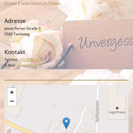
Kontakt
|
Sankt Johann im Pongau
Adresse
Jakob-Ferner-Straße 3
5580 Tamsweg
Kontakt
Telefon:
+43 6474 2511
E-Mail:
narobe@sbg.at